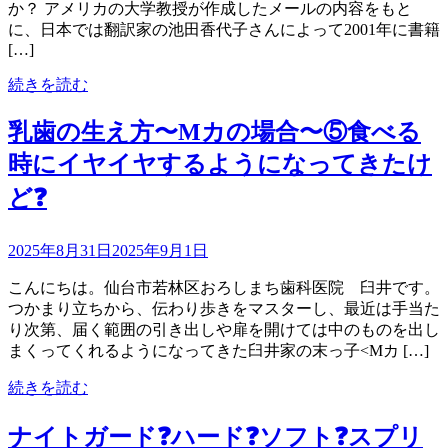
か？ アメリカの大学教授が作成したメールの内容をもと
に、日本では翻訳家の池田香代子さんによって2001年に書籍
[…]
続きを読む
乳歯の生え方〜Mカの場合〜⑤食べる
時にイヤイヤするようになってきたけ
ど❓
2025年8月31日
2025年9月1日
こんにちは。仙台市若林区おろしまち歯科医院 臼井です。
つかまり立ちから、伝わり歩きをマスターし、最近は手当た
り次第、届く範囲の引き出しや扉を開けては中のものを出し
まくってくれるようになってきた臼井家の末っ子<Mカ […]
続きを読む
ナイトガード❓ハード❓ソフト❓スプリ