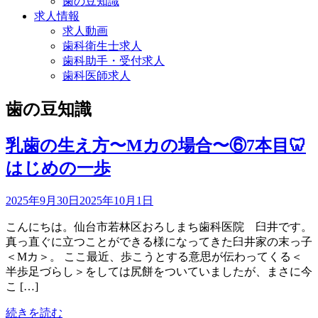
歯の豆知識
求人情報
求人動画
歯科衛生士求人
歯科助手・受付求人
歯科医師求人
歯の豆知識
乳歯の生え方〜Mカの場合〜⑥7本目🦷
はじめの一歩
2025年9月30日
2025年10月1日
こんにちは。仙台市若林区おろしまち歯科医院 臼井です。
真っ直ぐに立つことができる様になってきた臼井家の末っ子
＜Mカ＞。 ここ最近、歩こうとする意思が伝わってくる＜
半歩足づらし＞をしては尻餅をついていましたが、まさに今
こ […]
続きを読む