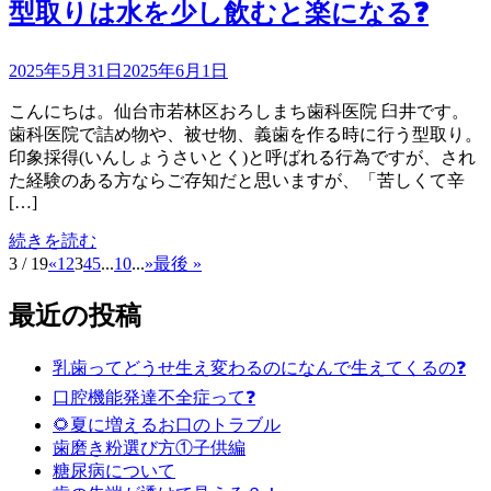
型取りは水を少し飲むと楽になる❓
2025年5月31日
2025年6月1日
こんにちは。仙台市若林区おろしまち歯科医院 臼井です。
歯科医院で詰め物や、被せ物、義歯を作る時に行う型取り。
印象採得(いんしょうさいとく)と呼ばれる行為ですが、され
た経験のある方ならご存知だと思いますが、「苦しくて辛
[…]
続きを読む
3 / 19
«
1
2
3
4
5
...
10
...
»
最後 »
最近の投稿
乳歯ってどうせ生え変わるのになんで生えてくるの❓
口腔機能発達不全症って❓
🌻夏に増えるお口のトラブル
歯磨き粉選び方①子供編
糖尿病について