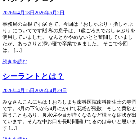
2026年4月18日
2026年5月2日
事務局の白根です🤗 さて、今回は『おしゃぶり・指しゃぶ
り』についてです🙌 私の息子は、1歳ごろまでおしゃぶりを
使用していました。 なんとかやめないとと奮闘していまし
たが、あっさりと添い寝で卒業できました。 そこで今回
は、 […]
続きを読む
シーラントとは？
2026年4月15日
2026年4月29日
みなさんこんにちは！おろしまち歯科医院歯科衛生士の寺岡
です。3月の下旬から4月にかけて花粉が飛散、そして黄砂と
言うこともあり、鼻水🤧や目が痒くなるなど様々な症状が出
ています。そんな中お口を長時間開けてるのは辛いと思いま
す […]