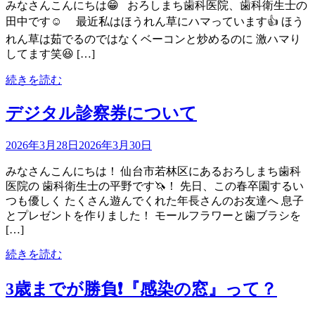
みなさんこんにちは😁 おろしまち歯科医院、歯科衛生士の
田中です☺️ 最近私はほうれん草にハマっています👍 ほう
れん草は茹でるのではなくベーコンと炒めるのに 激ハマり
してます笑😆 […]
続きを読む
デジタル診察券について
2026年3月28日
2026年3月30日
みなさんこんにちは！ 仙台市若林区にあるおろしまち歯科
医院の 歯科衛生士の平野です🦄！ 先日、この春卒園するい
つも優しく たくさん遊んでくれた年長さんのお友達へ 息子
とプレゼントを作りました！ モールフラワーと歯ブラシを
[…]
続きを読む
3歳までが勝負❗️『感染の窓』って？