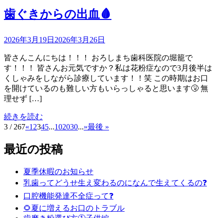
歯ぐきからの出血🩸
2026年3月19日
2026年3月26日
皆さんこんにちは！！！ おろしまち歯科医院の堀籠で
す！！！ 皆さんお元気ですか？私は花粉症なので3月後半は
くしゃみをしながら診療しています！！笑 この時期はお口
を開けているのも難しい方もいらっしゃると思います🤧 無
理せず […]
続きを読む
3 / 267
«
1
2
3
4
5
...
10
20
30
...
»
最後 »
最近の投稿
夏季休暇のお知らせ
乳歯ってどうせ生え変わるのになんで生えてくるの❓
口腔機能発達不全症って❓
🌻夏に増えるお口のトラブル