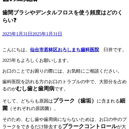
歯間ブラシやデンタルフロスを使う頻度はどのく
らい❓
2025年1月31日
2025年1月31日
こんにちは。
仙台市若林区おろしまち歯科医院
臼井です。
2025年もよろしくお願いします。
お口のことでお困りの際には、お気軽にご相談ください。
歯科医院を訪れる方のお口のトラブルの中で、大部分を占め
むし歯と歯周病
るのが
です。
プラーク（歯垢）
細
そして、どちらも原因は
に含まれる
菌
（
それぞれの原因菌）
。
そのため、むし歯や歯周病にならないためは、お口の中のプ
プラークコントロール
ラークをできるだけ除去する
が大