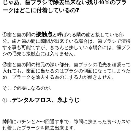
じゃあ、歯ブラシで除去出来ない残り40%のプラ
ークはどこに付着しているの❓
接触点
①歯と歯の間の
と呼ばれる隣の歯と接している部
分。歯と歯の間に隙間が出来ている場合は、歯ブラシで清掃
する事も可能ですが、きちんと接している場合には、歯ブラ
シの毛先も接触点には入りません。
②歯と歯の間の根元の深い部分。歯ブラシの毛先を頑張って
入れても、歯面に当たるのはブラシの側面になってしまうた
め、プラークを除去する為のこする力が働きません。
そこで必要になるのが、
デンタルフロス、糸ようじ
①→
隙間にパチンと2〜3回通す事で、隙間に挟まった食べカスや
付着したプラークを除去出来ます。