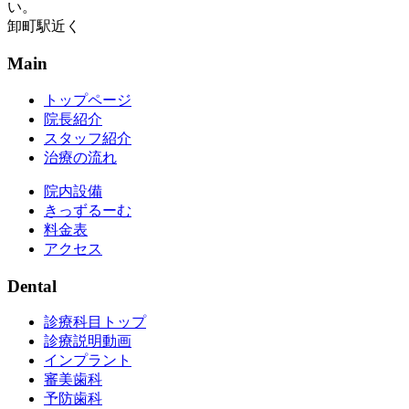
い。
卸町駅近く
Main
トップページ
院長紹介
スタッフ紹介
治療の流れ
院内設備
きっずるーむ
料金表
アクセス
Dental
診療科目トップ
診療説明動画
インプラント
審美歯科
予防歯科