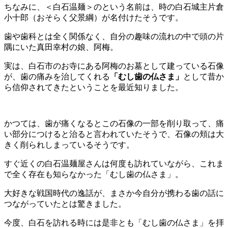
ちなみに、＜白石温麺＞のという名前は、時の白石城主片倉
小十郎（おそらく父景綱）が名付けたそうです。
歯や歯科とは全く関係なく、自分の趣味の流れの中で頭の片
隅にいた真田幸村の娘、阿梅。
実は、白石市のお寺にある阿梅のお墓として建っている石像
が、歯の痛みを治してくれる
「むし歯の仏さま」
として昔か
ら信仰されてきたということを最近知りました。
かつては、歯が痛くなるとこの石像の一部を削り取って、痛
い部分につけると治ると言われていたそうで、石像の頬は大
きく削られしまっているそうです。
すぐ近くの白石温麺屋さんは何度も訪れていながら、これま
で全く存在も知らなかった「むし歯の仏さま」。
大好きな戦国時代の逸話が、まさか今自分が携わる歯の話に
つながっていたとは驚きました。
今度、白石を訪れる時には是非とも「むし歯の仏さま」を拝