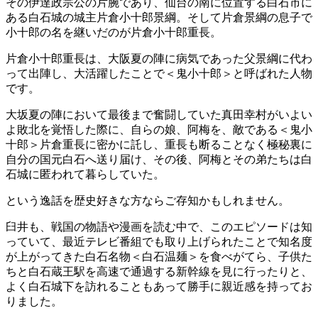
その伊達政宗公の片腕であり、仙台の南に位置する白石市に
ある白石城の城主片倉小十郎景綱。そして片倉景綱の息子で
小十郎の名を継いだのが片倉小十郎重長。
片倉小十郎重長は、大阪夏の陣に病気であった父景綱に代わ
って出陣し、大活躍したことで＜鬼小十郎＞と呼ばれた人物
です。
大坂夏の陣において最後まで奮闘していた真田幸村がいよい
よ敗北を覚悟した際に、自らの娘、阿梅を、敵である＜鬼小
十郎＞片倉重長に密かに託し、重長も断ることなく極秘裏に
自分の国元白石へ送り届け、その後、阿梅とその弟たちは白
石城に匿われて暮らしていた。
という逸話を歴史好きな方ならご存知かもしれません。
臼井も、戦国の物語や漫画を読む中で、このエピソードは知
っていて、最近テレビ番組でも取り上げられたことで知名度
が上がってきた白石名物＜白石温麺＞を食べがてら、子供た
ちと白石蔵王駅を高速で通過する新幹線を見に行ったりと、
よく白石城下を訪れることもあって勝手に親近感を持ってお
りました。