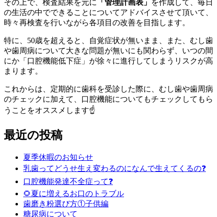
その上で、検査結果を元に
「管理計画表」
を作成して、毎日
の生活の中でできることについてアドバイスさせて頂いて、
時々再検査を行いながら各項目の改善を目指します。
特に、50歳を超えると、自覚症状が無いまま、また、むし歯
や歯周病について大きな問題が無いにも関わらず、いつの間
にか「口腔機能低下症」が徐々に進行してしまうリスクが高
まります。
これからは、定期的に歯科を受診した際に、むし歯や歯周病
のチェックに加えて、口腔機能についてもチェックしてもら
うことをオススメします☝️
最近の投稿
夏季休暇のお知らせ
乳歯ってどうせ生え変わるのになんで生えてくるの❓
口腔機能発達不全症って❓
🌻夏に増えるお口のトラブル
歯磨き粉選び方①子供編
糖尿病について