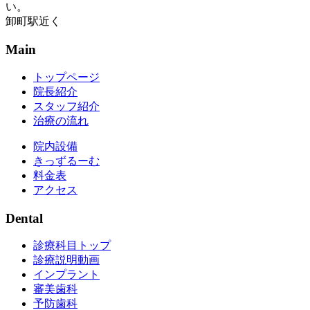
い。
卸町駅近く
Main
トップページ
院長紹介
スタッフ紹介
治療の流れ
院内設備
きっずるーむ
料金表
アクセス
Dental
診療科目トップ
診療説明動画
インプラント
審美歯科
予防歯科