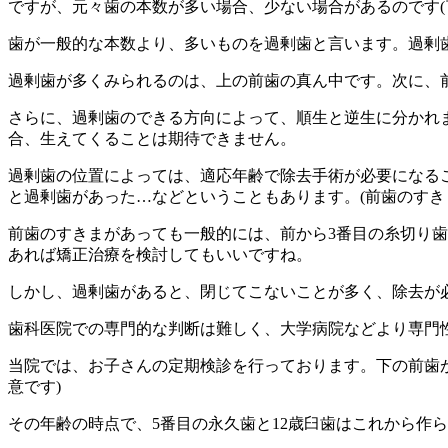
ですが、元々歯の本数が多い場合、少ない場合があるのです(￣
歯が一般的な本数より、多いものを過剰歯と言います。過剰
過剰歯が多くみられるのは、上の前歯の真ん中です。次に、
さらに、過剰歯のできる方向によって、順生と逆生に分かれ
合、生えてくることは期待できません。
過剰歯の位置によっては、適応年齢で除去手術が必要になる
と過剰歯があった…などということもあります。(前歯のすき
前歯のすきまがあっても一般的には、前から3番目の糸切り
あれば矯正治療を検討してもいいですね。
しかし、過剰歯があると、閉じてこないことが多く、除去が
歯科医院での専門的な判断は難しく、大学病院などより専門
当院では、お子さんの定期検診を行っております。下の前歯が
意です)
その年齢の時点で、5番目の永久歯と12歳臼歯はこれから作