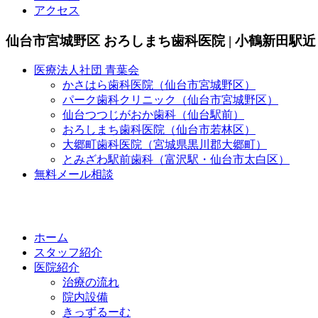
アクセス
仙台市宮城野区 おろしまち歯科医院 | 小鶴新田駅近
医療法人社団 青葉会
かさはら歯科医院（仙台市宮城野区）
パーク歯科クリニック（仙台市宮城野区）
仙台つつじがおか歯科（仙台駅前）
おろしまち歯科医院（仙台市若林区）
大郷町歯科医院（宮城県黒川郡大郷町）
とみざわ駅前歯科（富沢駅・仙台市太白区）
無料メール相談
ホーム
スタッフ紹介
医院紹介
治療の流れ
院内設備
きっずるーむ