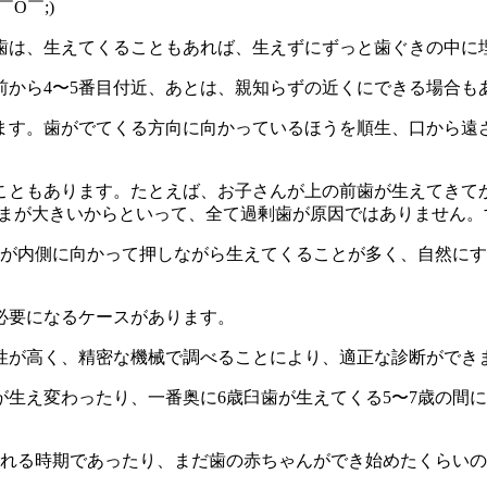
O￣;)
歯は、生えてくることもあれば、生えずにずっと歯ぐきの中に
前から4〜5番目付近、あとは、親知らずの近くにできる場合も
ます。歯がでてくる方向に向かっているほうを順生、口から遠
こともあります。たとえば、お子さんが上の前歯が生えてきて
まが大きいからといって、全て過剰歯が原因ではありません。
歯が内側に向かって押しながら生えてくることが多く、自然に
必要になるケースがあります。
性が高く、精密な機械で調べることにより、適正な診断ができ
生え変わったり、一番奥に6歳臼歯が生えてくる5〜7歳の間
られる時期であったり、まだ歯の赤ちゃんができ始めたくらい