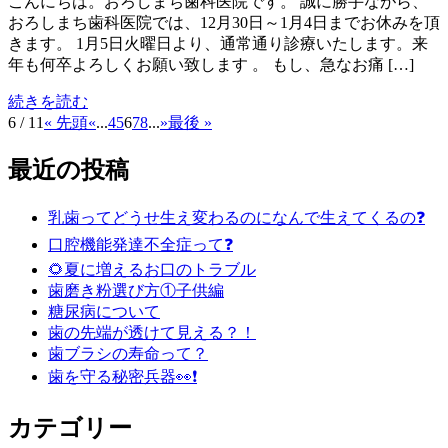
こんにちは。おろしまち歯科医院です。 誠に勝手ながら、
おろしまち歯科医院では、12月30日～1月4日までお休みを頂
きます。 1月5日火曜日より、通常通り診療いたします。来
年も何卒よろしくお願い致します 。 もし、急なお痛 […]
続きを読む
6 / 11
« 先頭
«
...
4
5
6
7
8
...
»
最後 »
最近の投稿
乳歯ってどうせ生え変わるのになんで生えてくるの❓
口腔機能発達不全症って❓
🌻夏に増えるお口のトラブル
歯磨き粉選び方①子供編
糖尿病について
歯の先端が透けて見える？！
歯ブラシの寿命って？
歯を守る秘密兵器👀❗️
カテゴリー