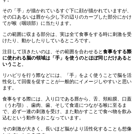
その「手」が描かれているすぐ下に顔が描かれていますが、
その口あるいは唇から少し下の辺りのカーブした部分にかけ
てが喉（咽頭部）に当たります。
この範囲に収まる部分は、実は全て食事をする時に刺激を受
けたり、動かしたりしているところです。
注目して頂きたいのは、その範囲を合わせると
食事をする際
に使われる脳の領域は「手」を使うのとほぼ同じだけあると
いうこと
。
リハビリを行う際などには、「手」をよく使うことで脳を活
性化して回復を促すことが一般的にイメージしやすいと思い
ます。
食事をする際には、入り口である唇から、舌、頬粘膜、口蓋
（うわ顎）、歯肉、歯、そして食道につながる喉に至るま
で、必ず一連の刺激を受け、また動かすことで食べ物を飲み
込むという動作をおこなっています。
その刺激が大きく、長いほど脳がより活性化することも想像